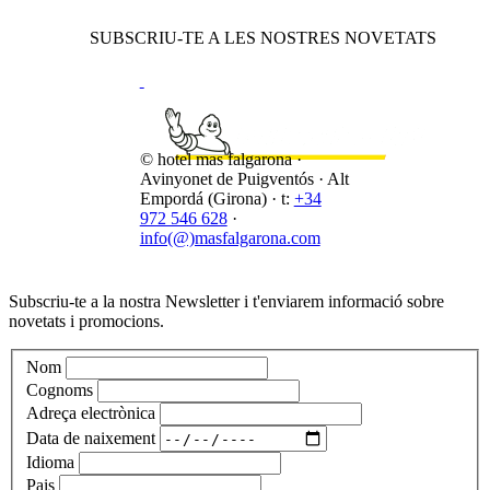
SUBSCRIU-TE A LES NOSTRES NOVETATS
© hotel mas falgarona ·
Avinyonet de Puigventós · Alt
Empordá (Girona) · t:
+34
972 546 628
·
info(@)masfalgarona.com
Subscriu-te a la nostra Newsletter i t'enviarem informació sobre
novetats i promocions.
Nom
Cognoms
Adreça electrònica
Data de naixement
Idioma
Pais